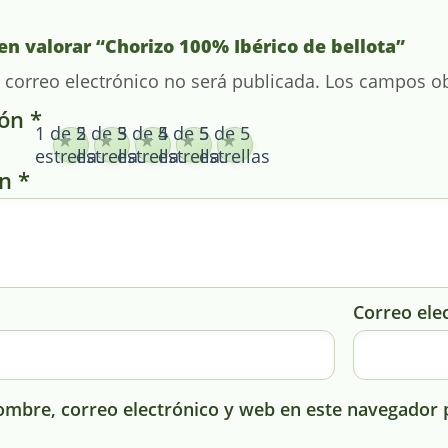
en valorar “Chorizo 100% Ibérico de bellota”
 correo electrónico no será publicada.
Los campos ob
ión
*
1 de 5
2 de 5
3 de 5
4 de 5
5 de 5
estrellas
estrellas
estrellas
estrellas
estrellas
ón
*
Correo ele
mbre, correo electrónico y web en este navegador 