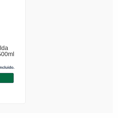
lda
 500ml
incluido.