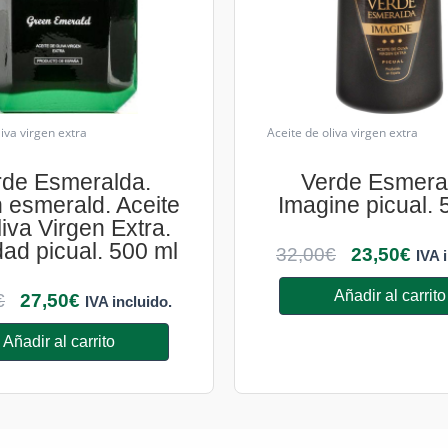
liva virgen extra
Aceite de oliva virgen extra
rde Esmeralda.
Verde Esmera
 esmerald. Aceite
Imagine picual.
iva Virgen Extra.
dad picual. 500 ml
32,00
€
23,50
€
IVA 
Añadir al carrito
€
27,50
€
IVA incluido.
Añadir al carrito