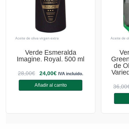
Aceite de oliva virgen extra
Aceite de o
Verde Esmeralda
Ve
Imagine. Royal. 500 ml
Green
de Ol
Varie
28,00
€
24,00
€
IVA incluido.
Añadir al carrito
36,00