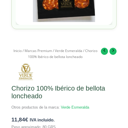
Inicio
/
Marcas Premium
/
Verde Esmeralda
/ Chorizo
100% Ibérico de bellota loncheado
Chorizo 100% Ibérico de bellota
loncheado
Otros productos de la marca:
Verde Esmeralda
11,84
€
IVA incluido.
Peso aproximado: 80 GRS.