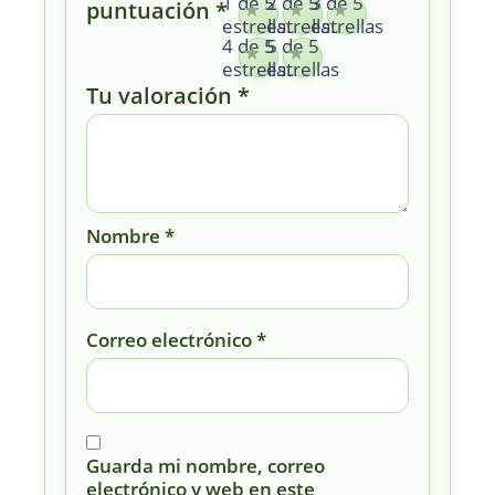
1 de 5
2 de 5
3 de 5
puntuación
*
estrellas
estrellas
estrellas
4 de 5
5 de 5
estrellas
estrellas
Tu valoración
*
Nombre
*
Correo electrónico
*
Guarda mi nombre, correo
electrónico y web en este