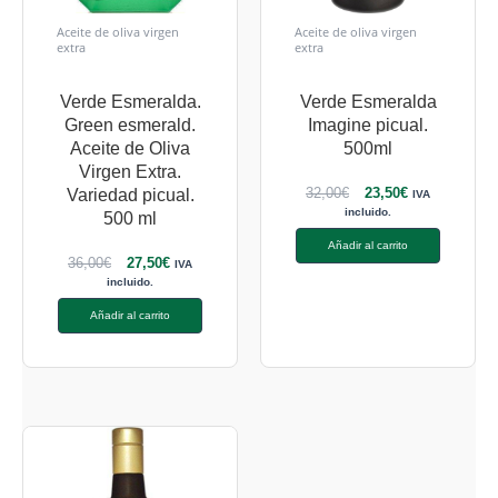
Aceite de oliva virgen
Aceite de oliva virgen
extra
extra
Verde Esmeralda.
Verde Esmeralda
Green esmerald.
Imagine picual.
Aceite de Oliva
500ml
Virgen Extra.
32,00
€
23,50
€
Variedad picual.
IVA
incluido.
500 ml
Añadir al carrito
36,00
€
27,50
€
IVA
incluido.
Añadir al carrito