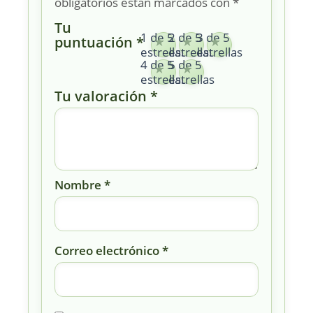
obligatorios están marcados con
*
Tu
1 de 5
2 de 5
3 de 5
puntuación
*
estrellas
estrellas
estrellas
4 de 5
5 de 5
estrellas
estrellas
Tu valoración
*
Nombre
*
Correo electrónico
*