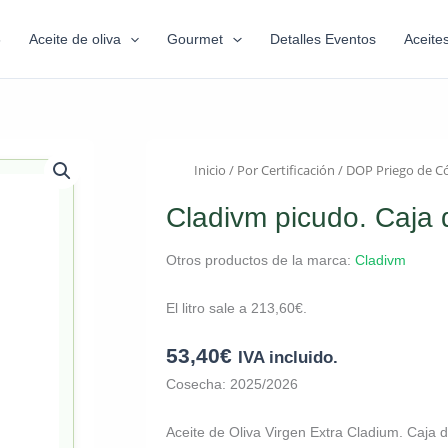
6
Aceite de oliva
Gourmet
Detalles Eventos
Aceite
Inicio
/
Por Certificación
/
DOP Priego de C
Cladivm picudo. Caja 
Otros productos de la marca:
Cladivm
El litro sale a
213,60
€
.
53,40
€
IVA incluido.
Cosecha: 2025/2026
Aceite de Oliva Virgen Extra Cladium. Caja d