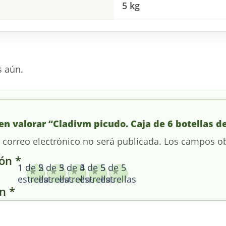
5 kg
s aún.
en valorar “Cladivm picudo. Caja de 6 botellas d
 correo electrónico no será publicada.
Los campos ob
ión
*
1 de 5
2 de 5
3 de 5
4 de 5
5 de 5
estrellas
estrellas
estrellas
estrellas
estrellas
ón
*