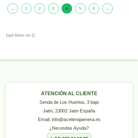
←
1
2
3
4
5
6
→
[wpf-filters id=1]
ATENCIÓN AL CLIENTE
Senda de Los Huertos, 3 bajo
Jaén, 23002 Jaén España
Email: info@aceiterajaenera.es
¿Necesitas Ayuda?