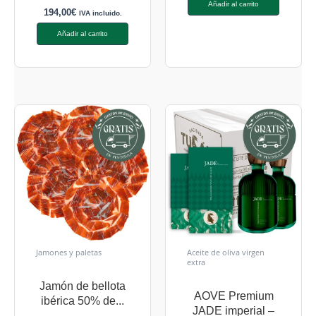
Añadir al carrito
194,00
€
IVA incluido.
Añadir al carrito
Jamones y paletas
Aceite de oliva virgen
extra
Jamón de bellota
AOVE Premium
ibérica 50% de...
JADE imperial –