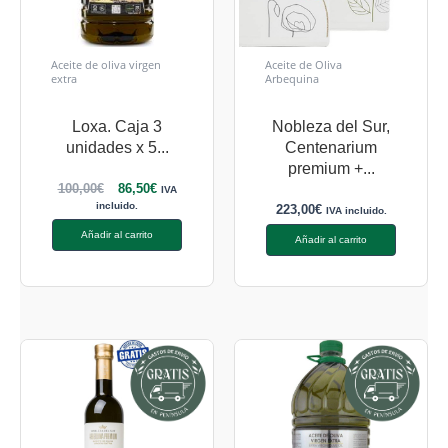
Aceite de oliva virgen
Aceite de Oliva
extra
Arbequina
Loxa. Caja 3
Nobleza del Sur,
unidades x 5...
Centenarium
premium +...
100,00
€
86,50
€
IVA
incluido.
223,00
€
IVA incluido.
Añadir al carrito
Añadir al carrito