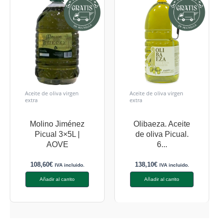
Aceite de oliva virgen
Aceite de oliva virgen
extra
extra
Molino Jiménez
Olibaeza. Aceite
Picual 3×5L |
de oliva Picual.
AOVE
6...
108,60
€
138,10
€
IVA incluido.
IVA incluido.
Añadir al carrito
Añadir al carrito