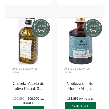
Aceite de oliva virgen
Aceite de oliva virgen
extra
extra
Cazorla. Aceite de
Nobleza del Sur
oliva Picual. 3...
Flor de Abeja...
150,99
€
106,00
€
161,99
€
IVA
IVA incluido.
incluido.
Añadir al carrito