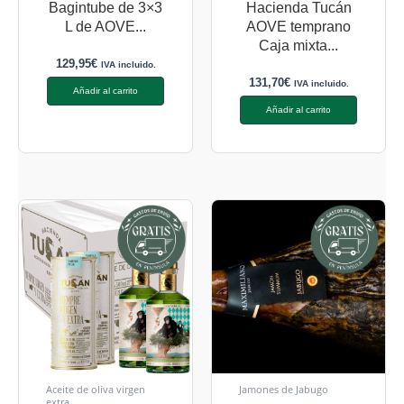
Bagintube de 3×3
Hacienda Tucán
L de AOVE...
AOVE temprano
Caja mixta...
129,95
€
IVA incluido.
131,70
€
IVA incluido.
Añadir al carrito
Añadir al carrito
Aceite de oliva virgen
Jamones de Jabugo
extra