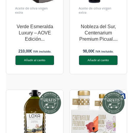
Aceite de oliva virgen
Aceite de oliva virgen
extra
extra
Verde Esmeralda
Nobleza del Sur,
Luxury – AOVE
Centenarium
Edición...
Premium Picual....
210,00
€
98,00
€
IVA incluido.
IVA incluido.
Añadir al carrito
Añadir al carrito