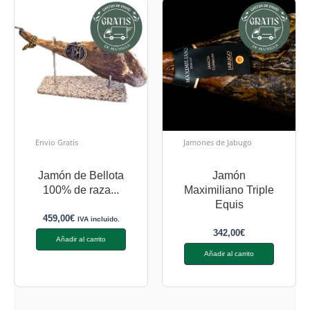
Envio Gratis
Jamones de Jabugo
Jamón de Bellota
Jamón
100% de raza...
Maximiliano Triple
Equis
459,00
€
IVA incluido.
342,00
€
Añadir al carrito
Añadir al carrito