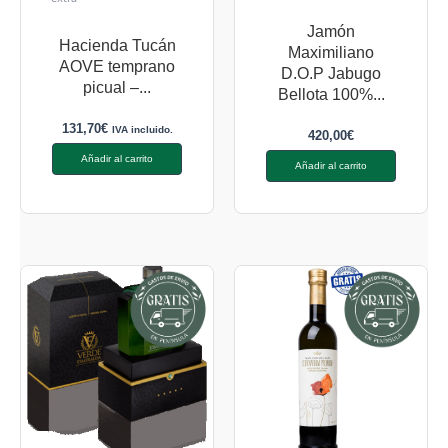
Jamón
Hacienda Tucán
Maximiliano
AOVE temprano
D.O.P Jabugo
picual –...
Bellota 100%...
131,70
€
IVA incluido.
420,00
€
Añadir al carrito
Añadir al carrito