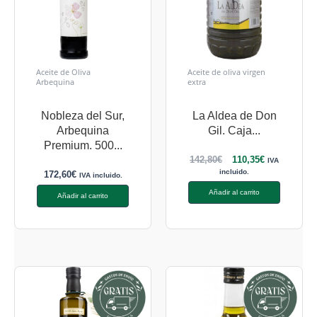
Aceite de Oliva
Aceite de oliva virgen
Arbequina
extra
Nobleza del Sur,
La Aldea de Don
Arbequina
Gil. Caja...
Premium. 500...
142,80
€
110,35
€
IVA
incluido.
172,60
€
IVA incluido.
Añadir al carrito
Añadir al carrito