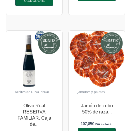
Añadir al carrito
Aceites de Oliva Picual
Jamones y paletas
Olivo Real
Jamón de cebo
RESERVA
50% de raza...
FAMILIAR. Caja
107,85
€
de...
IVA incluido.