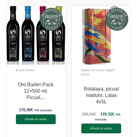
Envio Gratis
Aceite de oliva virgen
extra
Oro Bailén Pack
Rotalaya, picual
12×500 ml.
maduro. Latas
Picual,...
4x5L
170,90
€
IVA incluido.
209,50
€
149,50
€
IVA
Añadir al carrito
incluido.
Añadir al carrito