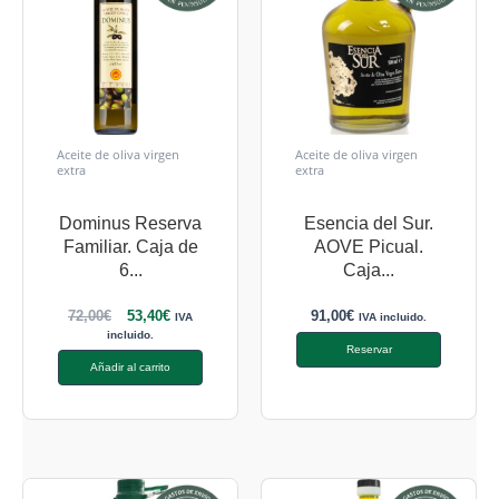
Aceite de oliva virgen
Aceite de oliva virgen
extra
extra
Dominus Reserva
Esencia del Sur.
Familiar. Caja de
AOVE Picual.
6...
Caja...
72,00
€
53,40
€
91,00
€
IVA
IVA incluido.
incluido.
Reservar
Añadir al carrito