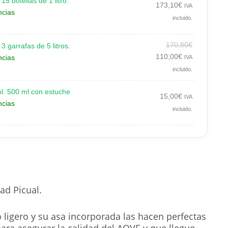
5 botellas de 1 litro.
173,10
€
IVA
ncias
incluido.
170,80
€
 garrafas de 5 litros.
110,00
€
ncias
IVA
incluido.
ul. 500 ml con estuche
15,00
€
IVA
ncias
incluido.
ad Picual.
 ligero y su asa incorporada las hacen perfectas
para asegurar la calidad del AOVE y que llegue