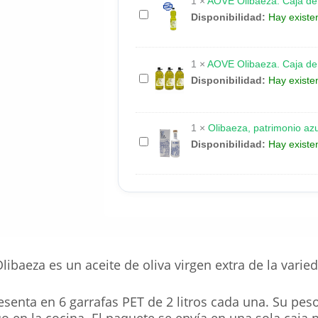
1
×
AOVE Olibaeza. Caja de 1
oliva
AOVE
Disponibilidad:
Hay existe
Picual.
Olibaeza.
6
Caja
X
1
×
AOVE Olibaeza. Caja de 3
de
2
AOVE
Disponibilidad:
Hay existe
15
Litros
Olibaeza.
botellas
Caja
de
1
×
Olibaeza, patrimonio az
de
1
Olibaeza,
Disponibilidad:
Hay existe
3
litro.
patrimonio
garrafas
azul.
de
500
5
ml
litros.
con
estuche
libaeza es un aceite de oliva virgen extra de la varied
esenta en 6 garrafas PET de 2 litros cada una. Su peso
o en la cocina. El paquete se envía en una sola caja 