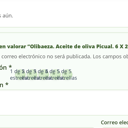
s aún.
en valorar “Olibaeza. Aceite de oliva Picual. 6 X 2
 correo electrónico no será publicada.
Los campos ob
ión
*
1 de 5
2 de 5
3 de 5
4 de 5
5 de 5
estrellas
estrellas
estrellas
estrellas
estrellas
ón
*
Correo ele