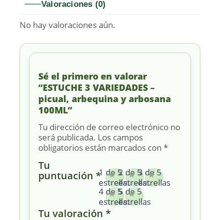
Valoraciones (0)
No hay valoraciones aún.
Sé el primero en valorar
“ESTUCHE 3 VARIEDADES –
picual, arbequina y arbosana
100ML”
Tu dirección de correo electrónico no
será publicada.
Los campos
obligatorios están marcados con
*
Tu
1 de 5
2 de 5
3 de 5
puntuación
*
estrellas
estrellas
estrellas
4 de 5
5 de 5
estrellas
estrellas
Tu valoración
*