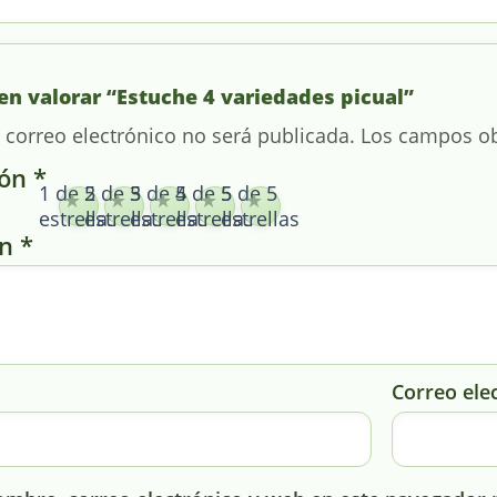
 en valorar “Estuche 4 variedades picual”
 correo electrónico no será publicada.
Los campos ob
ión
*
1 de 5
2 de 5
3 de 5
4 de 5
5 de 5
estrellas
estrellas
estrellas
estrellas
estrellas
ón
*
Correo ele