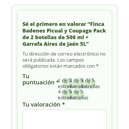
Sé el primero en valorar “Finca
Badenes Picual y Coupage Pack
de 2 botellas de 500 ml +
Garrafa Aires de Jaén 5L”
Tu dirección de correo electrónico no
será publicada.
Los campos
obligatorios están marcados con
*
Tu
1 de 5
2 de 5
3 de 5
puntuación
*
estrellas
estrellas
estrellas
4 de 5
5 de 5
estrellas
estrellas
Tu valoración
*