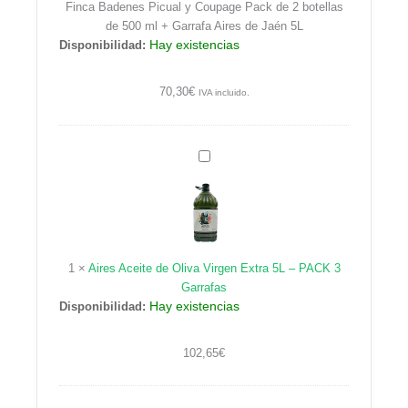
Finca Badenes Picual y Coupage Pack de 2 botellas
de
de 500 ml + Garrafa Aires de Jaén 5L
2
Hay existencias
Disponibilidad:
botellas
de
500
70,30
€
IVA incluido.
ml
+
Garrafa
Aires
Aires
Aceite
de
de
Jaén
Oliva
5L
Virgen
Extra
1
×
Aires Aceite de Oliva Virgen Extra 5L – PACK 3
5L
Garrafas
–
Hay existencias
Disponibilidad:
PACK
3
Garrafas
102,65
€