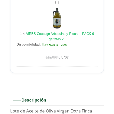
AIRES
Coupage
Arbequina
y
Picual
–
1
×
AIRES Coupage Arbequina y Picual – PACK 6
PACK
garrafas 2L
6
Hay existencias
Disponibilidad:
garrafas
2L
112,00
€
87,70
€
Descripción
Lote de Aceite de Oliva Virgen Extra Finca