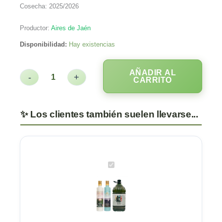
Cosecha: 2025/2026
Productor:
Aires de Jaén
Disponibilidad:
Hay existencias
AÑADIR AL
-
+
CARRITO
Finca
Badenes
Picual
y
Coupage
Pack