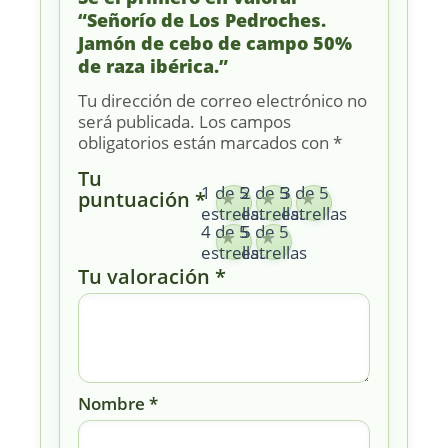
“Señorío de Los Pedroches.
Jamón de cebo de campo 50%
de raza ibérica.”
Tu dirección de correo electrónico no
será publicada.
Los campos
obligatorios están marcados con
*
Tu
1 de 5
2 de 5
3 de 5
puntuación
*
estrellas
estrellas
estrellas
4 de 5
5 de 5
estrellas
estrellas
Tu valoración
*
Nombre
*