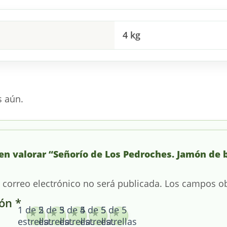
4 kg
s aún.
en valorar “Señorío de Los Pedroches. Jamón de b
 correo electrónico no será publicada.
Los campos ob
ión
*
1 de 5
2 de 5
3 de 5
4 de 5
5 de 5
estrellas
estrellas
estrellas
estrellas
estrellas