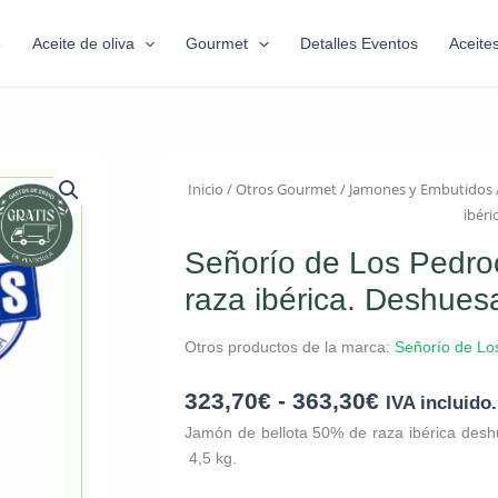
6
Aceite de oliva
Gourmet
Detalles Eventos
Aceite
Inicio
/
Otros Gourmet
/
Jamones y Embutidos
ibéri
Señorío de Los Pedro
raza ibérica. Deshues
Otros productos de la marca:
Señorío de Lo
323,70
€
-
363,30
€
IVA incluido.
Jamón de bellota 50% de raza ibérica des
4,5 kg.