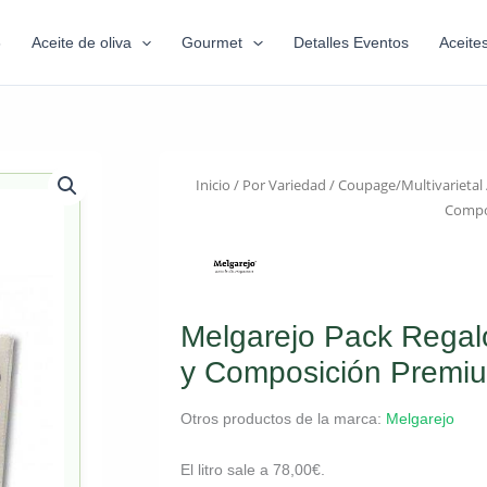
6
Aceite de oliva
Gourmet
Detalles Eventos
Aceite
Inicio
/
Por Variedad
/
Coupage/Multivarietal
Compo
Melgarejo Pack Regalo
y Composición Premi
Otros productos de la marca:
Melgarejo
El litro sale a
78,00
€
.