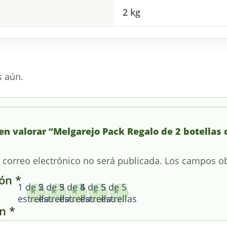
2 kg
s aún.
 en valorar “Melgarejo Pack Regalo de 2 botellas
 correo electrónico no será publicada.
Los campos ob
ión
*
1 de 5
2 de 5
3 de 5
4 de 5
5 de 5
estrellas
estrellas
estrellas
estrellas
estrellas
ón
*