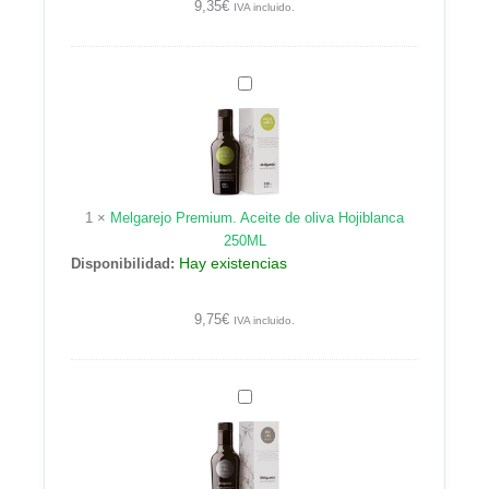
9,35
€
IVA incluido.
Melgarejo
Premium.
Aceite
de
oliva
Hojiblanca
1
×
Melgarejo Premium. Aceite de oliva Hojiblanca
250ML
250ML
Hay existencias
Disponibilidad:
9,75
€
IVA incluido.
Melgarejo
Premium.
Aceite
de