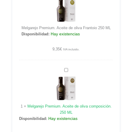
Aceite
de
oliva
Frantoio
Melgarejo Premium. Aceite de oliva Frantoio 250 ML
250
Hay existencias
Disponibilidad:
ML
9,35
€
IVA incluido.
Melgarejo
Premium.
Aceite
de
oliva
composición.
1
×
Melgarejo Premium. Aceite de oliva composición.
250
250 ML
ML
Hay existencias
Disponibilidad: