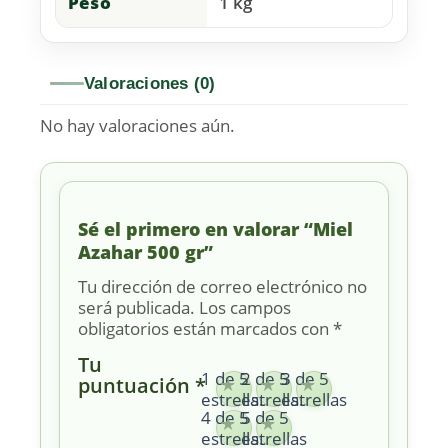
Peso
1 kg
Valoraciones (0)
No hay valoraciones aún.
Sé el primero en valorar “Miel
Azahar 500 gr”
Tu dirección de correo electrónico no
será publicada.
Los campos
obligatorios están marcados con
*
Tu
1 de 5
2 de 5
3 de 5
puntuación
*
estrellas
estrellas
estrellas
4 de 5
5 de 5
estrellas
estrellas