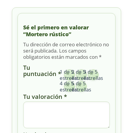
Sé el primero en valorar
“Mortero rústico”
Tu dirección de correo electrónico no
será publicada.
Los campos
obligatorios están marcados con
*
Tu
1 de 5
2 de 5
3 de 5
puntuación
*
estrellas
estrellas
estrellas
4 de 5
5 de 5
estrellas
estrellas
Tu valoración
*