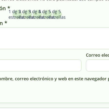
ión
*
1 de 5
2 de 5
3 de 5
4 de 5
5 de 5
estrellas
estrellas
estrellas
estrellas
estrellas
ón
*
Correo ele
mbre, correo electrónico y web en este navegador 