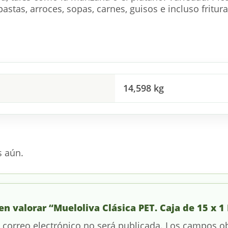
astas, arroces, sopas, carnes, guisos e incluso fritu
14,598 kg
s aún.
en valorar “Mueloliva Clásica PET. Caja de 15 x 1 
 correo electrónico no será publicada.
Los campos ob