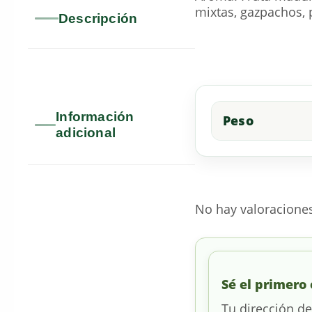
mixtas, gazpachos, p
Descripción
Información
Peso
adicional
No hay valoracione
Sé el primero 
Tu dirección de