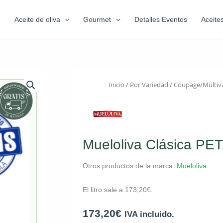
6
Aceite de oliva
Gourmet
Detalles Eventos
Aceite
Inicio
/
Por Variedad
/
Coupage/Multiva
Mueloliva Clásica PET.
Otros productos de la marca:
Mueloliva
El litro sale a
173,20
€
.
173,20
€
IVA incluido.