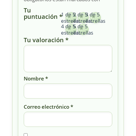
Tu
1 de 5
2 de 5
3 de 5
puntuación
*
estrellas
estrellas
estrellas
4 de 5
5 de 5
estrellas
estrellas
Tu valoración
*
Nombre
*
Correo electrónico
*