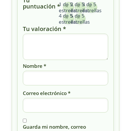
Tu
1 de 5
2 de 5
3 de 5
puntuación
*
estrellas
estrellas
estrellas
4 de 5
5 de 5
estrellas
estrellas
Tu valoración
*
Nombre
*
Correo electrónico
*
Guarda mi nombre, correo