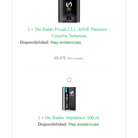
Picual
2,5
L.
AOVE
1
×
Oro Bailén Picual 2,5 L. AOVE Premium –
Premium
Cosecha Temprana
–
Hay existencias
Disponibilidad:
Cosecha
Temprana
49,47
€
IVA incluido.
Oro
Bailén.
Hojiblanca.
500
ml.
1
×
Oro Bailén. Hojiblanca. 500 ml.
Hay existencias
Disponibilidad: