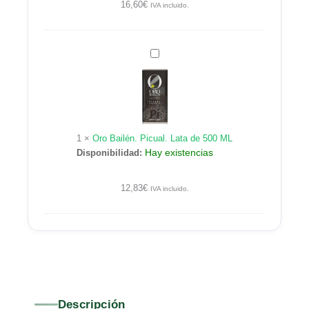
16,60
€
IVA incluido.
Oro
Bailén.
Picual.
Lata
de
500
1
×
Oro Bailén. Picual. Lata de 500 ML
ML
Hay existencias
Disponibilidad:
12,83
€
IVA incluido.
Descripción