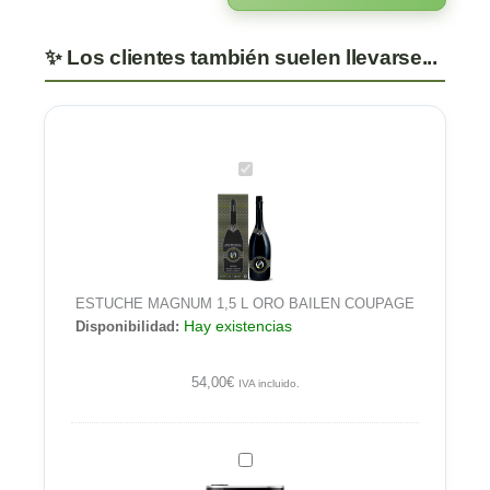
ESTUCHE
MAGNUM
1,5
L
ORO
BAILEN
ESTUCHE MAGNUM 1,5 L ORO BAILEN COUPAGE
COUPAGE
Hay existencias
Disponibilidad:
54,00
€
IVA incluido.
Oro
Bailén