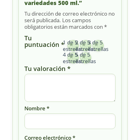
variedades 500 ml.”
Tu dirección de correo electrónico no
será publicada.
Los campos
obligatorios están marcados con
*
Tu
1 de 5
2 de 5
3 de 5
puntuación
*
estrellas
estrellas
estrellas
4 de 5
5 de 5
estrellas
estrellas
Tu valoración
*
Nombre
*
Correo electrónico
*