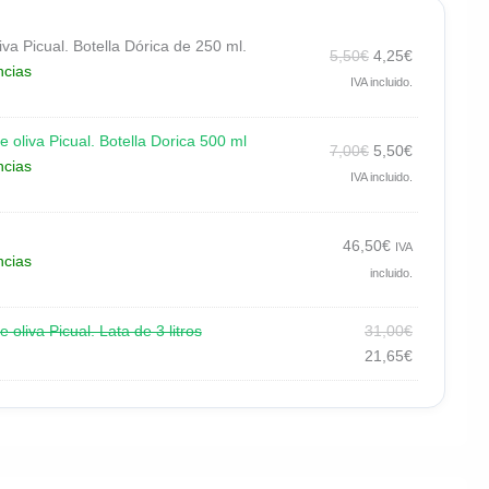
va Picual. Botella Dórica de 250 ml.
5,50
€
4,25
€
ncias
IVA incluido.
 oliva Picual. Botella Dorica 500 ml
7,00
€
5,50
€
ncias
IVA incluido.
46,50
€
IVA
ncias
incluido.
oliva Picual. Lata de 3 litros
31,00
€
21,65
€