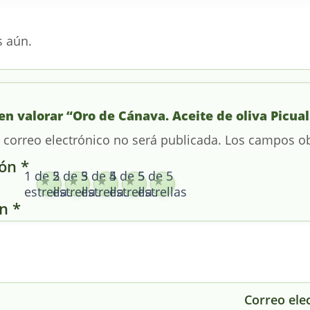
s aún.
en valorar “Oro de Cánava. Aceite de oliva Picual
 correo electrónico no será publicada.
Los campos ob
ión
*
1 de 5
2 de 5
3 de 5
4 de 5
5 de 5
estrellas
estrellas
estrellas
estrellas
estrellas
ón
*
Correo ele