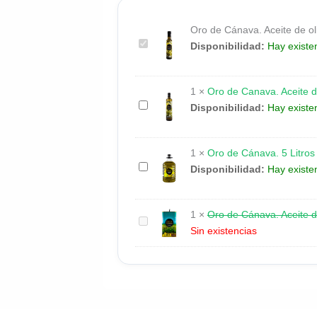
Oro de Cánava. Aceite de oli
Oro
Disponibilidad:
Hay existe
de
Cánava.
1
×
Oro de Canava. Aceite de
Aceite
Oro
Disponibilidad:
Hay existe
de
de
oliva
Canava.
Picual.
1
×
Oro de Cánava. 5 Litros
Aceite
Botella
Oro
Disponibilidad:
Hay existe
de
Dórica
de
oliva
de
Cánava.
Picual.
250
1
×
Oro de Cánava. Aceite de 
5
Botella
Oro
ml.
Sin existencias
Litros
Dorica
de
500
Cánava.
ml
Aceite
de
oliva