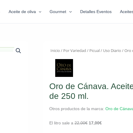
6
Aceite de oliva
Gourmet
Detalles Eventos
Aceite
Inicio
/
Por Variedad
/
Picual
/
Uso Diario
/ Oro d
Oro de Cánava. Aceite 
de 250 ml.
Otros productos de la marca:
Oro de Cánav
El litro sale a
22,00
€
17,00
€