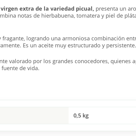
Picual.
 virgen extra de la variedad picual,
presenta un aro
Lata
mbina notas de hierbabuena, tomatera y piel de plá
de
3
litros
y fragante, logrando una armoniosa combinación entr
vamente. Es un aceite muy estructurado y persistente
nte valorado por los grandes conocedores, quienes a
fuente de vida.
0,5 kg