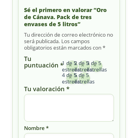
Sé el primero en valorar “Oro
de Cánava. Pack de tres
envases de 5 litros”
Tu dirección de correo electrónico no
será publicada.
Los campos
obligatorios están marcados con
*
Tu
1 de 5
2 de 5
3 de 5
puntuación
*
estrellas
estrellas
estrellas
4 de 5
5 de 5
estrellas
estrellas
Tu valoración
*
Nombre
*