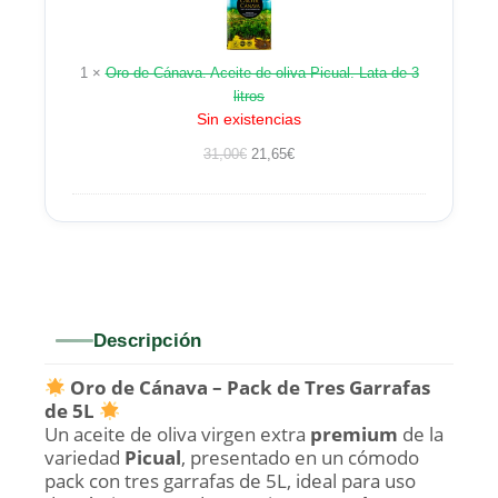
Aceite
de
oliva
1
×
Oro de Cánava. Aceite de oliva Picual. Lata de 3
Picual.
litros
Lata
Sin existencias
de
3
31,00
€
21,65
€
litros
Descripción
Oro de Cánava – Pack de Tres Garrafas
de 5L
Un aceite de oliva virgen extra
premium
de la
variedad
Picual
, presentado en un cómodo
pack con tres garrafas de 5L, ideal para uso