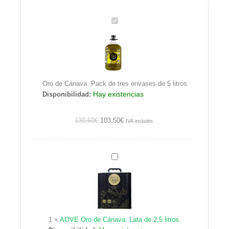
Oro
de
Cánava.
Pack
de
tres
Oro de Cánava. Pack de tres envases de 5 litros
envases
Hay existencias
Disponibilidad:
de
5
litros
130,60
€
103,50
€
IVA incluido.
AOVE
Oro
de
Cánava.
Lata
de
1
×
AOVE Oro de Cánava. Lata de 2,5 litros.
2,5