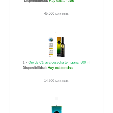
Hay existencias
Disponibilidad:
litros.
45,00
€
IVA incluido.
Oro
de
Cánava
cosecha
temprana.
500
1
×
Oro de Cánava cosecha temprana. 500 ml
ml
Hay existencias
Disponibilidad:
14,50
€
IVA incluido.
Oro
de
Cánava.