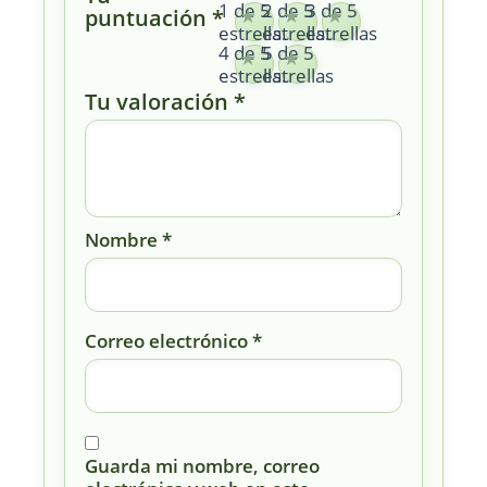
1 de 5
2 de 5
3 de 5
puntuación
*
estrellas
estrellas
estrellas
4 de 5
5 de 5
estrellas
estrellas
Tu valoración
*
Nombre
*
Correo electrónico
*
Guarda mi nombre, correo