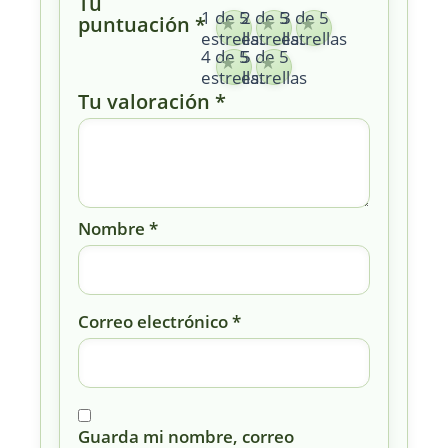
Tu
1 de 5
2 de 5
3 de 5
puntuación
*
estrellas
estrellas
estrellas
4 de 5
5 de 5
estrellas
estrellas
Tu valoración
*
Nombre
*
Correo electrónico
*
Guarda mi nombre, correo