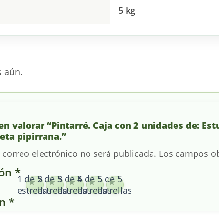
5 kg
s aún.
en valorar “Pintarré. Caja con 2 unidades de: Est
eta pipirrana.”
 correo electrónico no será publicada.
Los campos ob
ión
*
1 de 5
2 de 5
3 de 5
4 de 5
5 de 5
estrellas
estrellas
estrellas
estrellas
estrellas
ón
*