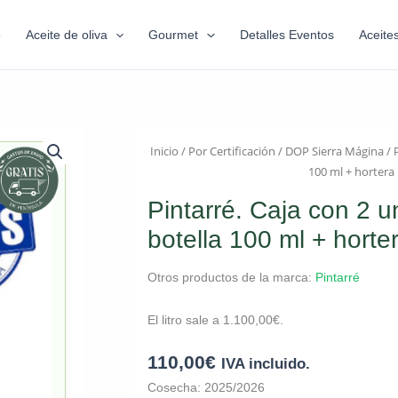
6
Aceite de oliva
Gourmet
Detalles Eventos
Aceite
Inicio
/
Por Certificación
/
DOP Sierra Mágina
/ 
100 ml + hortera
Pintarré. Caja con 2 
botella 100 ml + horte
Otros productos de la marca:
Pintarré
El litro sale a
1.100,00
€
.
110,00
€
IVA incluido.
Cosecha: 2025/2026