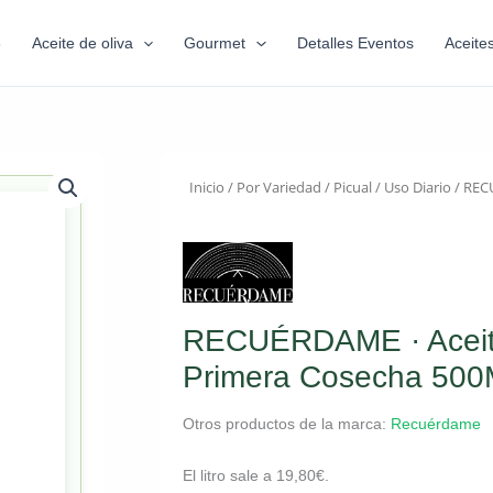
6
Aceite de oliva
Gourmet
Detalles Eventos
Aceite
Inicio
/
Por Variedad
/
Picual
/
Uso Diario
/ RECU
RECUÉRDAME · Aceite 
Primera Cosecha 50
Otros productos de la marca:
Recuérdame
El litro sale a
19,80
€
.