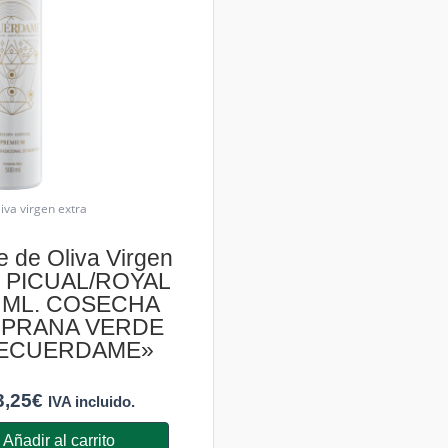
liva virgen extra
e de Oliva Virgen
a PICUAL/ROYAL
 ML. COSECHA
PRANA VERDE
ECUERDAME»
3,25
€
IVA incluido.
Añadir al carrito