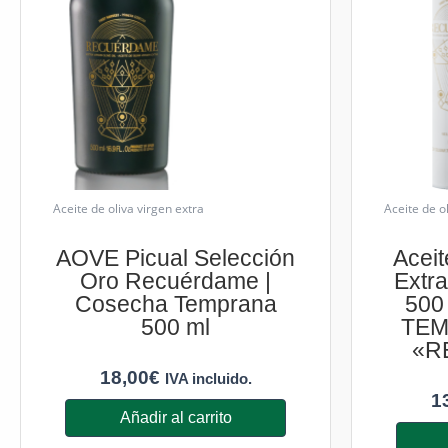
Aceite de oliva virgen extra
Aceite de o
AOVE Picual Selección
Aceit
Oro Recuérdame |
Extr
Cosecha Temprana
500
500 ml
TEM
«R
18,00
€
IVA incluido.
1
Añadir al carrito