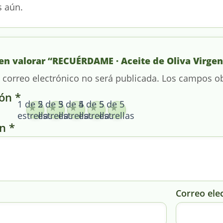
s aún.
 en valorar “RECUÉRDAME · Aceite de Oliva Virge
 correo electrónico no será publicada.
Los campos ob
ión
*
1 de 5
2 de 5
3 de 5
4 de 5
5 de 5
estrellas
estrellas
estrellas
estrellas
estrellas
ón
*
Correo ele