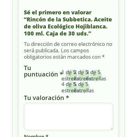
Sé el primero en valorar
“Rincón de la Subbetica. Aceite
de oliva Ecológico Hojiblanca.
100 ml. Caja de 30 uds.”
Tu dirección de correo electrónico no
será publicada.
Los campos
obligatorios están marcados con
*
Tu
1 de 5
2 de 5
3 de 5
puntuación
*
estrellas
estrellas
estrellas
4 de 5
5 de 5
estrellas
estrellas
Tu valoración
*
Nombre
*