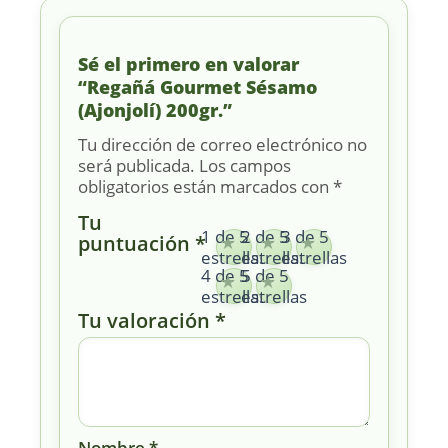
Sé el primero en valorar
“Regañá Gourmet Sésamo
(Ajonjolí) 200gr.”
Tu dirección de correo electrónico no
será publicada.
Los campos
obligatorios están marcados con
*
Tu
1 de 5
2 de 5
3 de 5
puntuación
*
estrellas
estrellas
estrellas
4 de 5
5 de 5
estrellas
estrellas
Tu valoración
*
Nombre
*