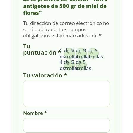
antigoteo de 500 gr de miel de
flores”
Tu dirección de correo electrónico no
será publicada.
Los campos
obligatorios están marcados con
*
Tu
1 de 5
2 de 5
3 de 5
puntuación
*
estrellas
estrellas
estrellas
4 de 5
5 de 5
estrellas
estrellas
Tu valoración
*
Nombre
*