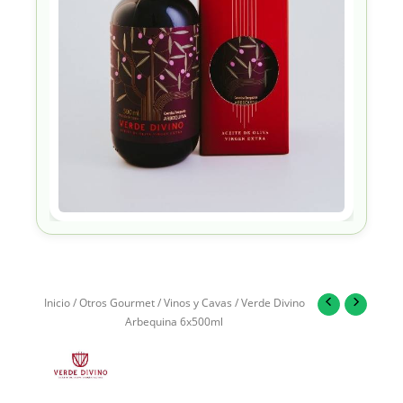
Inicio
/
Otros Gourmet
/
Vinos y Cavas
/ Verde Divino
Arbequina 6x500ml