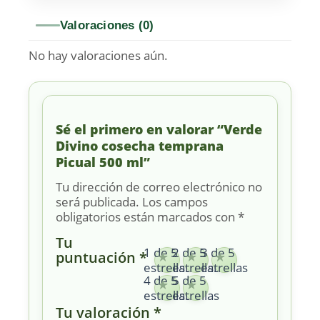
Valoraciones (0)
No hay valoraciones aún.
Sé el primero en valorar “Verde
Divino cosecha temprana
Picual 500 ml”
Tu dirección de correo electrónico no
será publicada.
Los campos
obligatorios están marcados con
*
Tu
1 de 5
2 de 5
3 de 5
puntuación
*
estrellas
estrellas
estrellas
4 de 5
5 de 5
estrellas
estrellas
Tu valoración
*