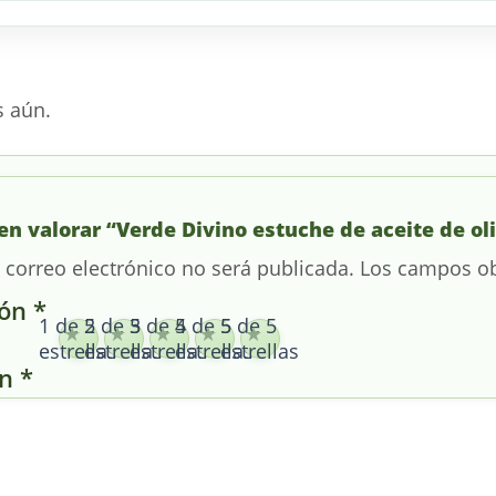
s aún.
en valorar “Verde Divino estuche de aceite de ol
 correo electrónico no será publicada.
Los campos ob
ión
*
1 de 5
2 de 5
3 de 5
4 de 5
5 de 5
estrellas
estrellas
estrellas
estrellas
estrellas
ón
*