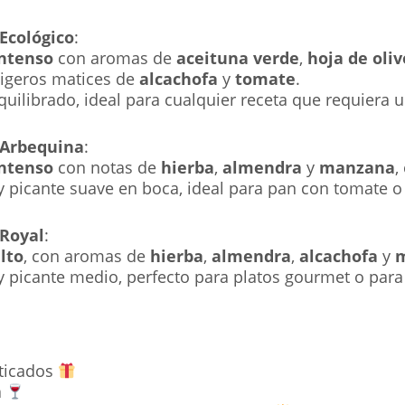
 Ecológico
:
intenso
con aromas de
aceituna verde
,
hoja de oliv
 ligeros matices de
alcachofa
y
tomate
.
equilibrado, ideal para cualquier receta que requiera 
 Arbequina
:
intenso
con notas de
hierba
,
almendra
y
manzana
,
y picante suave en boca, ideal para pan con tomate o 
 Royal
:
lto
, con aromas de
hierba
,
almendra
,
alcachofa
y
y picante medio, perfecto para platos gourmet o para 
sticados
a