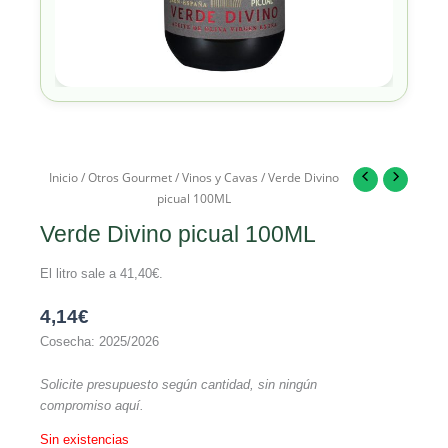
Inicio
/
Otros Gourmet
/
Vinos y Cavas
/ Verde Divino
picual 100ML
Verde Divino picual 100ML
El litro sale a
41,40
€
.
4,14
€
Cosecha: 2025/2026
Solicite presupuesto según cantidad, sin ningún
compromiso aquí.
Sin existencias