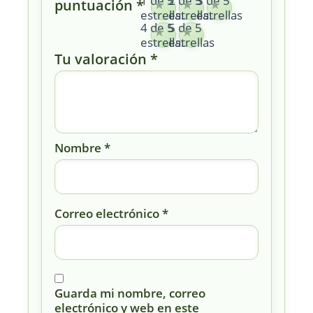
1 de 5
2 de 5
3 de 5
puntuación
*
estrellas
estrellas
estrellas
4 de 5
5 de 5
estrellas
estrellas
Tu valoración
*
Nombre
*
Correo electrónico
*
Guarda mi nombre, correo
electrónico y web en este