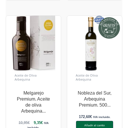
Aceite de Oliva
Aceite de Oliva
Arbequina
Arbequina
Melgarejo
Nobleza del Sur,
Premium. Aceite
Arbequina
de oliva
Premium. 500...
Arbequina...
172,60
€
IVA incluido.
10,95
€
9,35
€
IVA
Añadir al carrito
incluido.