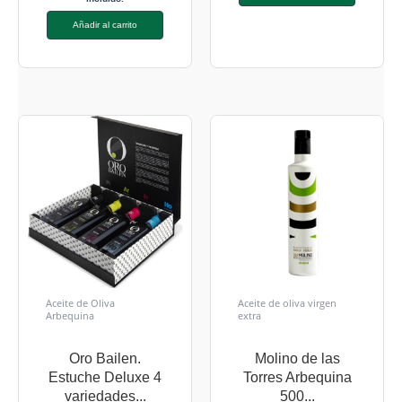
Añadir al carrito
Aceite de Oliva
Aceite de oliva virgen
Arbequina
extra
Oro Bailen.
Molino de las
Estuche Deluxe 4
Torres Arbequina
variedades...
500...