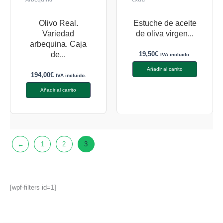
Olivo Real.
Estuche de aceite
Variedad
de oliva virgen...
arbequina. Caja
19,50
€
de...
IVA incluido.
Añadir al carrito
194,00
€
IVA incluido.
Añadir al carrito
←
1
2
3
[wpf-filters id=1]