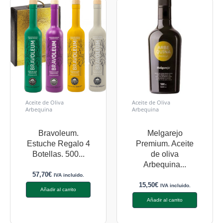
Aceite de Oliva
Aceite de Oliva
Arbequina
Arbequina
Bravoleum.
Melgarejo
Estuche Regalo 4
Premium. Aceite
Botellas. 500...
de oliva
Arbequina...
57,70
€
IVA incluido.
15,50
€
IVA incluido.
Añadir al carrito
Añadir al carrito