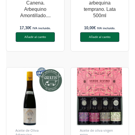
Canena.
arbequina
Arbequino
temprano. Lata
Amontillado....
500ml
17,30
€
10,00
€
IVA incluido.
IVA incluido.
Añadir al carrito
Añadir al carrito
Aceite de Oliva
Aceite de oliva virgen
Arbequina
extra