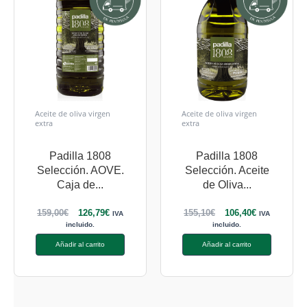
Aceite de oliva virgen
Aceite de oliva virgen
extra
extra
Padilla 1808
Padilla 1808
Selección. AOVE.
Selección. Aceite
Caja de...
de Oliva...
159,00
€
126,79
€
155,10
€
106,40
€
IVA
IVA
incluido.
incluido.
Añadir al carrito
Añadir al carrito