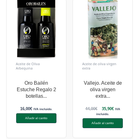
Aceite de Oliva
Aceite de oliva virgen
Arbequina
extra
Oro Bailén
Vallejo. Aceite de
Estuche Regalo 2
oliva virgen
botellas...
extra...
16,00
€
44,00
€
35,90
€
IVA incluido.
IVA
incluido.
Añadir al carrito
Añadir al carrito