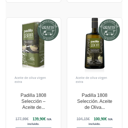
Aceite de oliva virgen
Aceite de oliva virgen
extra
extra
Padilla 1808
Padilla 1808
Selección –
Selección. Aceite
Aceite de...
de Oliva...
177,99
€
139,90
€
104,15
€
100,90
€
IVA
IVA
incluido.
incluido.