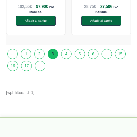
102,55
€
97,90
€
28,75
€
27,50
€
IVA
IVA
incluido.
incluido.
Añadir al carrito
Añadir al carrito
←
1
2
3
4
5
6
…
15
16
17
→
[wpf-filters id=1]