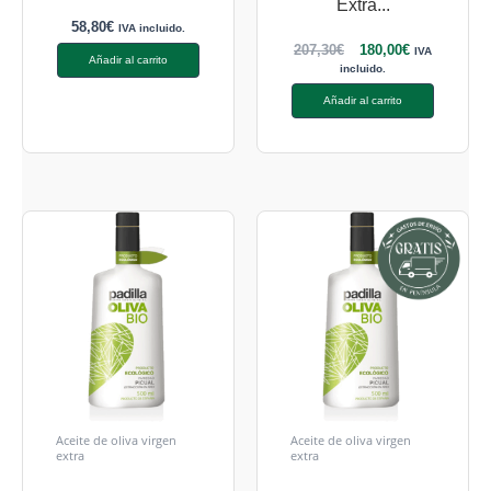
Extra...
58,80
€
IVA incluido.
207,30
€
180,00
€
IVA
Añadir al carrito
incluido.
Añadir al carrito
Aceite de oliva virgen
Aceite de oliva virgen
extra
extra