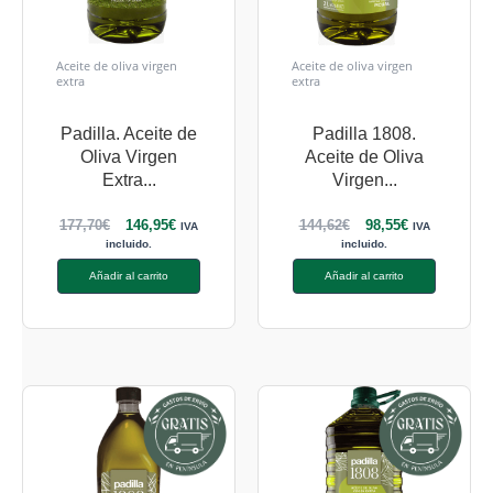
Aceite de oliva virgen
Aceite de oliva virgen
extra
extra
Padilla. Aceite de
Padilla 1808.
Oliva Virgen
Aceite de Oliva
Extra...
Virgen...
177,70
€
146,95
€
144,62
€
98,55
€
IVA
IVA
incluido.
incluido.
Añadir al carrito
Añadir al carrito