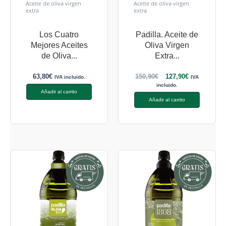
Aceite de oliva virgen
Aceite de oliva virgen
extra
extra
Los Cuatro
Padilla. Aceite de
Mejores Aceites
Oliva Virgen
de Oliva...
Extra...
63,80
€
150,90
€
127,90
€
IVA incluido.
IVA
incluido.
Añadir al carrito
Añadir al carrito