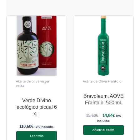
Aceite de oliva virgen
Aceite de Oliva Frantoio
extra
Bravoleum. AOVE
Verde Divino
Frantoio. 500 ml.
ecológico picual 6
x...
15,60
€
14,84
€
IVA
incluido.
110,60
€
IVA incluido.
Añadir al carrito
Leer más