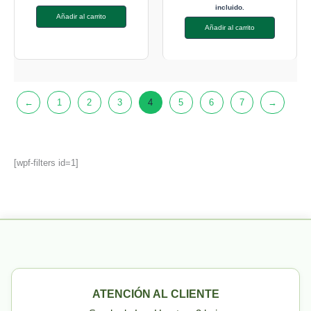
incluido.
Añadir al carrito
Añadir al carrito
←
1
2
3
4
5
6
7
→
[wpf-filters id=1]
ATENCIÓN AL CLIENTE