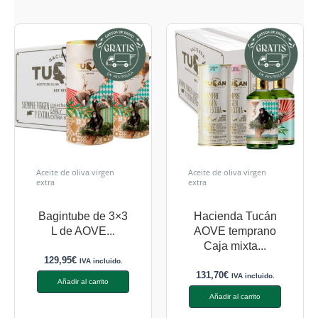
Aceite de oliva virgen
Aceite de oliva virgen
extra
extra
Bagintube de 3×3
Hacienda Tucán
L de AOVE...
AOVE temprano
Caja mixta...
129,95
€
IVA incluido.
131,70
€
IVA incluido.
Añadir al carrito
Añadir al carrito