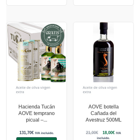
Aceite de oliva virgen
Aceite de oliva virgen
extra
extra
Hacienda Tucán
AOVE botella
AOVE temprano
Cañada del
picual –...
Avestruz 500ML
131,70
€
21,00
€
18,00
€
IVA incluido.
IVA
incluido.