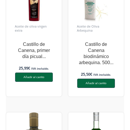
Aceite de oliva virgen
Aceite de Oliva
extra
Arbequina
Castillo de
Castillo de
Canena, primer
Canena
día picual...
biodinámico
arbequina. 500...
25,99
€
IVA incluido.
25,50
€
IVA incluido.
Añadir al carrito
Añadir al carrito