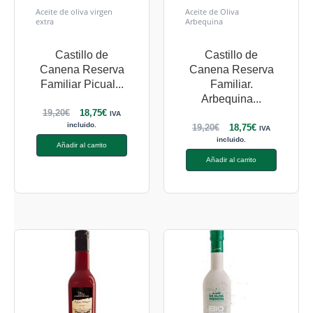
Aceite de oliva virgen
Aceite de Oliva
extra
Arbequina
Castillo de
Castillo de
Canena Reserva
Canena Reserva
Familiar Picual...
Familiar.
Arbequina...
19,20
€
18,75
€
IVA
incluido.
19,20
€
18,75
€
IVA
incluido.
Añadir al carrito
Añadir al carrito