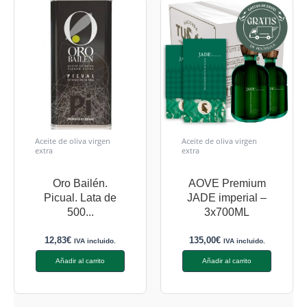
Aceite de oliva virgen
Aceite de oliva virgen
extra
extra
Oro Bailén.
AOVE Premium
Picual. Lata de
JADE imperial –
500...
3x700ML
12,83
€
135,00
€
IVA incluido.
IVA incluido.
Añadir al carrito
Añadir al carrito