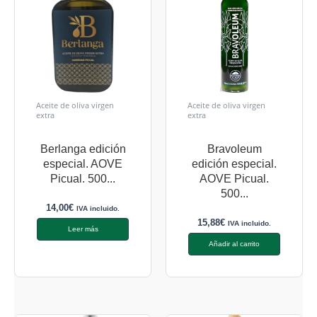
Aceite de oliva virgen
Aceite de oliva virgen
extra
extra
Berlanga edición
Bravoleum
especial. AOVE
edición especial.
Picual. 500...
AOVE Picual.
500...
14,00
€
IVA incluido.
15,88
€
IVA incluido.
Leer más
Añadir al carrito