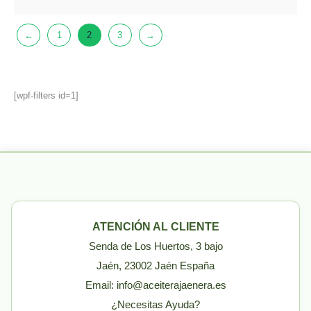
←
1
2
3
→
[wpf-filters id=1]
ATENCIÓN AL CLIENTE
Senda de Los Huertos, 3 bajo
Jaén, 23002 Jaén España
Email: info@aceiterajaenera.es
¿Necesitas Ayuda?