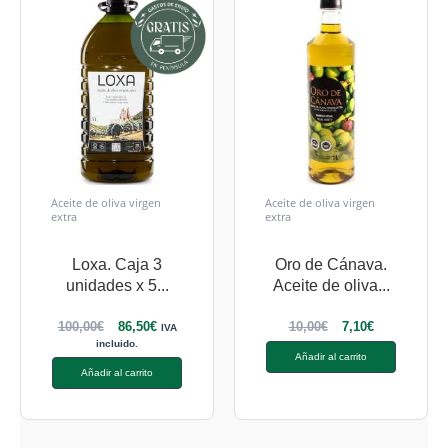
Aceite de oliva virgen
Aceite de oliva virgen
extra
extra
Loxa. Caja 3
Oro de Cánava.
unidades x 5...
Aceite de oliva...
100,00
€
86,50
€
10,00
€
7,10
€
IVA
incluido.
Añadir al carrito
Añadir al carrito