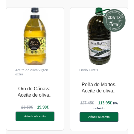
Aceite de oliva virgen
Envio Gratis
extra
Peña de Martos.
Oro de Cánava.
Aceite de oliva...
Aceite de oliva...
127,45
€
113,95
€
IVA
23,50
€
19,90
€
incluido.
Añadir al carrito
Añadir al carrito