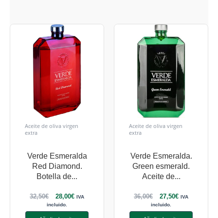
Aceite de oliva virgen
Aceite de oliva virgen
extra
extra
Verde Esmeralda
Verde Esmeralda.
Red Diamond.
Green esmerald.
Botella de...
Aceite de...
32,50
€
28,00
€
36,00
€
27,50
€
IVA
IVA
incluido.
incluido.