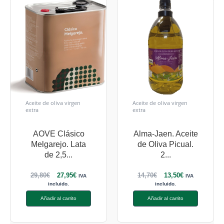
Aceite de oliva virgen
Aceite de oliva virgen
extra
extra
AOVE Clásico
Alma-Jaen. Aceite
Melgarejo. Lata
de Oliva Picual.
de 2,5...
2...
29,80
€
27,95
€
14,70
€
13,50
€
IVA
IVA
incluido.
incluido.
Añadir al carrito
Añadir al carrito