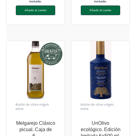
incluido.
incluido.
Añadir al carrito
Añadir al carrito
Aceite de oliva virgen
Aceite de oliva virgen
extra
extra
Melgarejo Clásico
UnOlivo
picual. Caja de
ecológico. Edición
6...
limitada 6×500 ml.