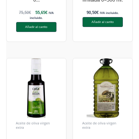
75,50
€
55,65
€
90,50
€
IVA
IVA incluido.
incluido.
Añadir al carrito
Añadir al carrito
Aceite de oliva virgen
Aceite de oliva virgen
extra
extra