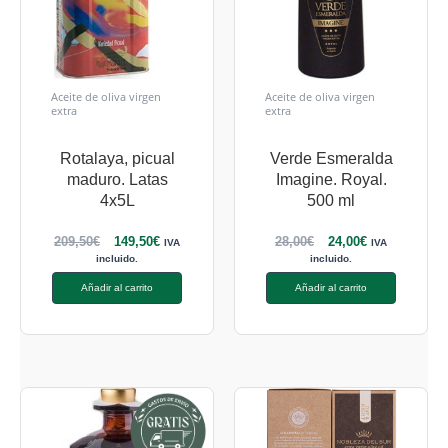
Aceite de oliva virgen
Aceite de oliva virgen
extra
extra
Rotalaya, picual
Verde Esmeralda
maduro. Latas
Imagine. Royal.
4x5L
500 ml
209,50
€
149,50
€
28,00
€
24,00
€
IVA
IVA
incluido.
incluido.
Añadir al carrito
Añadir al carrito