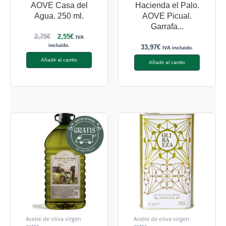
AOVE Casa del
Hacienda el Palo.
Agua. 250 ml.
AOVE Picual.
Garrafa...
2,75
€
2,55
€
IVA
incluido.
33,97
€
IVA incluido.
Añadir al carrito
Añadir al carrito
Aceite de oliva virgen
Aceite de oliva virgen
extra
extra