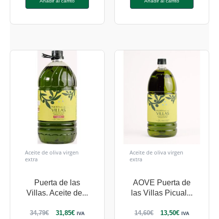
Añadir al carrito
Añadir al carrito
Aceite de oliva virgen
Aceite de oliva virgen
extra
extra
Puerta de las
AOVE Puerta de
Villas. Aceite de...
las Villas Picual...
34,79
€
31,85
€
14,60
€
13,50
€
IVA
IVA