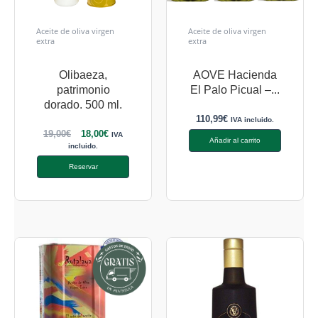
Aceite de oliva virgen
Aceite de oliva virgen
extra
extra
Olibaeza,
AOVE Hacienda
patrimonio
El Palo Picual –...
dorado. 500 ml.
110,99
€
IVA incluido.
19,00
€
18,00
€
IVA
Añadir al carrito
incluido.
Reservar