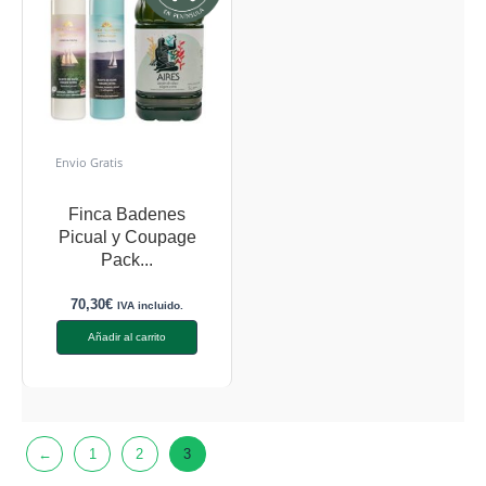
Envio Gratis
Finca Badenes
Picual y Coupage
Pack...
70,30
€
IVA incluido.
Añadir al carrito
←
1
2
3