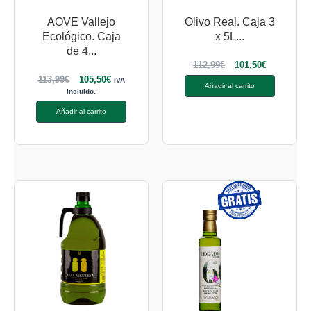
AOVE Vallejo
Olivo Real. Caja 3
Ecológico. Caja
x 5L...
de 4...
112,99
€
101,50
€
113,99
€
105,50
€
IVA
Añadir al carrito
incluido.
Añadir al carrito