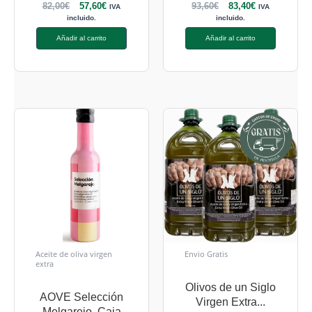
82,00
€
57,60
€
93,60
€
83,40
€
IVA
IVA
incluido.
incluido.
Añadir al carrito
Añadir al carrito
Aceite de oliva virgen
Envio Gratis
extra
Olivos de un Siglo
AOVE Selección
Virgen Extra...
Melgarejo. Caja