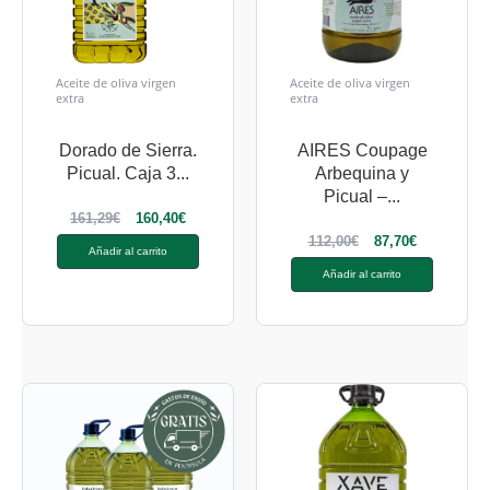
Aceite de oliva virgen
Aceite de oliva virgen
extra
extra
Dorado de Sierra.
AIRES Coupage
Picual. Caja 3...
Arbequina y
Picual –...
161,29
€
160,40
€
112,00
€
87,70
€
Añadir al carrito
Añadir al carrito