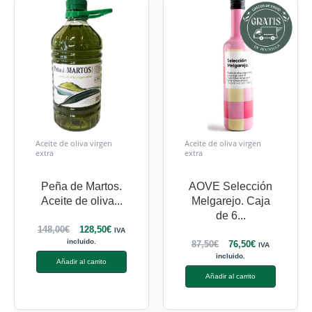
Aceite de oliva virgen
Aceite de oliva virgen
extra
extra
Peña de Martos.
AOVE Selección
Aceite de oliva...
Melgarejo. Caja
de 6...
148,00
€
128,50
€
IVA
incluido.
87,50
€
76,50
€
IVA
incluido.
Añadir al carrito
Añadir al carrito