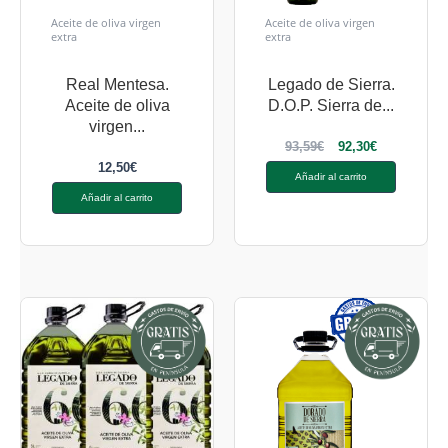
Aceite de oliva virgen
Aceite de oliva virgen
extra
extra
Real Mentesa.
Legado de Sierra.
Aceite de oliva
D.O.P. Sierra de...
virgen...
93,59
€
92,30
€
12,50
€
Añadir al carrito
Añadir al carrito