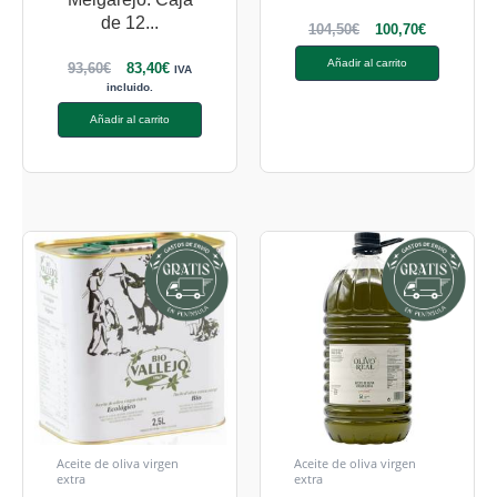
de 12...
104,50
€
100,70
€
Añadir al carrito
93,60
€
83,40
€
IVA
incluido.
Añadir al carrito
Aceite de oliva virgen
Aceite de oliva virgen
extra
extra